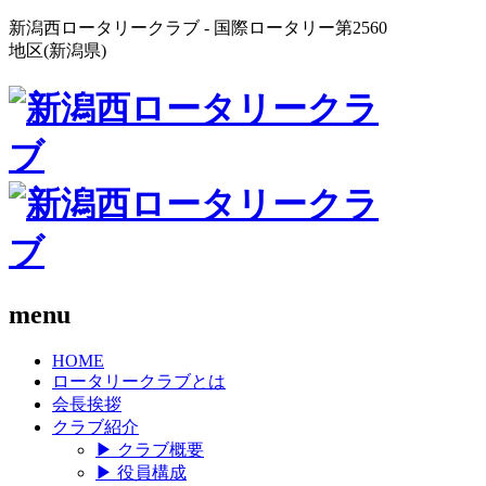
新潟西ロータリークラブ - 国際ロータリー第2560
地区(新潟県)
menu
HOME
ロータリークラブとは
会長挨拶
クラブ紹介
▶
クラブ概要
▶
役員構成