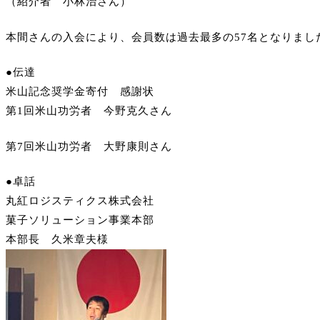
（紹介者 小林治さん）
本間さんの入会により、会員数は過去最多の57名となりまし
●伝達
米山記念奨学金寄付 感謝状
第1回米山功労者 今野克久さん
第7回米山功労者 大野康則さん
●卓話
丸紅ロジスティクス株式会社
菓子ソリューション事業本部
本部長 久米章夫様