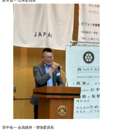
鈴木賢一 出席委員長
田中祐一 会員維持・増強委員長