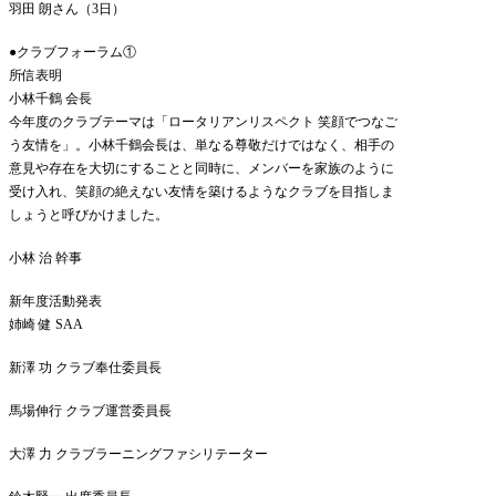
羽田 朗さん（3日）
●クラブフォーラム①
所信表明
小林千鶴 会長
今年度のクラブテーマは「ロータリアンリスペクト 笑顔でつなご
う友情を」。小林千鶴会長は、単なる尊敬だけではなく、相手の
意見や存在を大切にすることと同時に、メンバーを家族のように
受け入れ、笑顔の絶えない友情を築けるようなクラブを目指しま
しょうと呼びかけました。
小林 治 幹事
新年度活動発表
姉崎 健 SAA
新澤 功 クラブ奉仕委員長
馬場伸行 クラブ運営委員長
大澤 力 クラブラーニングファシリテーター