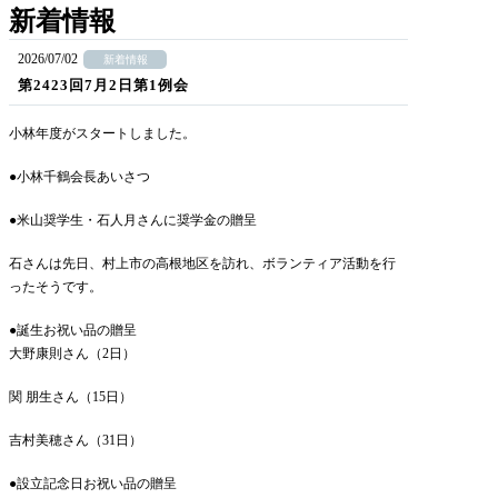
新着情報
2026/07/02
新着情報
第2423回7月2日第1例会
小林年度がスタートしました。
●小林千鶴会長あいさつ
●米山奨学生・石人月さんに奨学金の贈呈
石さんは先日、村上市の高根地区を訪れ、ボランティア活動を行
ったそうです。
●誕生お祝い品の贈呈
大野康則さん（2日）
関 朋生さん（15日）
吉村美穂さん（31日）
●設立記念日お祝い品の贈呈