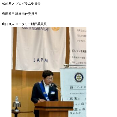
松﨑孝之 プログラム委員長
森田雅巳 職業奉仕委員長
山口直人 ロータリー財団委員長