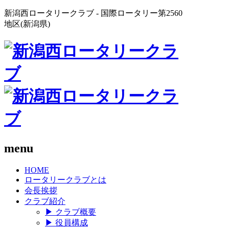
新潟西ロータリークラブ - 国際ロータリー第2560
地区(新潟県)
menu
HOME
ロータリークラブとは
会長挨拶
クラブ紹介
▶
クラブ概要
▶
役員構成